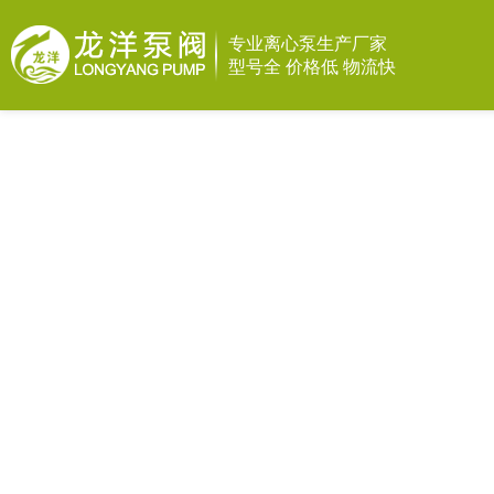
专业离心泵生产厂家
型号全 价格低 物流快