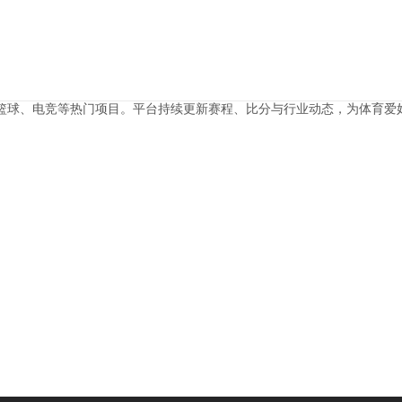
篮球、电竞等热门项目。平台持续更新赛程、比分与行业动态，为体育爱