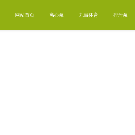
网站首页
离心泵
九游体育
排污泵