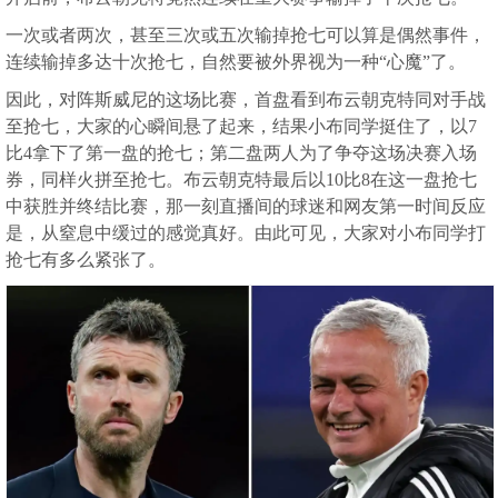
一次或者两次，甚至三次或五次输掉抢七可以算是偶然事件，
连续输掉多达十次抢七，自然要被外界视为一种“心魔”了。
因此，对阵斯威尼的这场比赛，首盘看到布云朝克特同对手战
至抢七，大家的心瞬间悬了起来，结果小布同学挺住了，以7
比4拿下了第一盘的抢七；第二盘两人为了争夺这场决赛入场
券，同样火拼至抢七。布云朝克特最后以10比8在这一盘抢七
中获胜并终结比赛，那一刻直播间的球迷和网友第一时间反应
是，从窒息中缓过的感觉真好。由此可见，大家对小布同学打
抢七有多么紧张了。