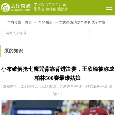
专业离心泵生产厂家
型号全 价格低 物流快
当前位置：
首页
>>
泵的知识
>>
立式多级消防泵单机试车方案
泵的知识
小布破解抢七魔咒背靠背进决赛，王欣瑜被称成
柏林500赛最难姑娘
发布时间：2021/9/4 20:31:23
来源：九游体育-中国一站式服务平台
阅
读：1