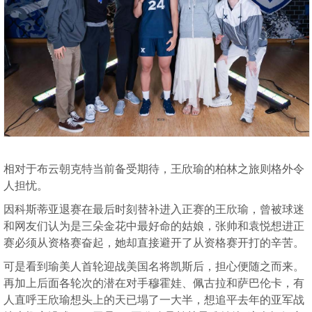
相对于布云朝克特当前备受期待，王欣瑜的柏林之旅则格外令
人担忧。
因科斯蒂亚退赛在最后时刻替补进入正赛的王欣瑜，曾被球迷
和网友们认为是三朵金花中最好命的姑娘，张帅和袁悦想进正
赛必须从资格赛奋起，她却直接避开了从资格赛开打的辛苦。
可是看到瑜美人首轮迎战美国名将凯斯后，担心便随之而来。
再加上后面各轮次的潜在对手穆霍娃、佩古拉和萨巴伦卡，有
人直呼王欣瑜想头上的天已塌了一大半，想追平去年的亚军战