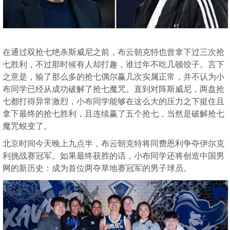
在通过双抢七绝杀斯威尼之前，布云朝克特也曾拿下过三次抢
七胜利，不过那时候有人却打趣，谁过年不吃几顿饺子。言下
之意是，输了那么多的抢七偶尔赢几次实属正常，并不认为小
布同学已经从成功破解了抢七魔咒。直到对阵斯威尼，两盘抢
七都打得异常激烈，小布同学能够在这么大的压力之下挺住且
拿下最终的抢七胜利，且连续赢了五个抢七，当然是破解抢七
魔咒蜕变了。
北京时间今天晚上九点半，布云朝克特将同费恩利争夺伊尔克
利挑战赛冠军。如果最终获胜的话，小布同学还将创造中国男
网的新历史：成为首位两夺草地赛冠军的男子球员。