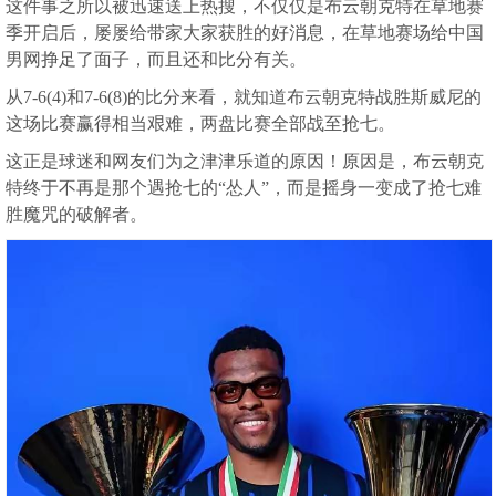
这件事之所以被迅速送上热搜，不仅仅是布云朝克特在草地赛
季开启后，屡屡给带家大家获胜的好消息，在草地赛场给中国
男网挣足了面子，而且还和比分有关。
从7-6(4)和7-6(8)的比分来看，就知道布云朝克特战胜斯威尼的
这场比赛赢得相当艰难，两盘比赛全部战至抢七。
这正是球迷和网友们为之津津乐道的原因！原因是，布云朝克
特终于不再是那个遇抢七的“怂人”，而是摇身一变成了抢七难
胜魔咒的破解者。