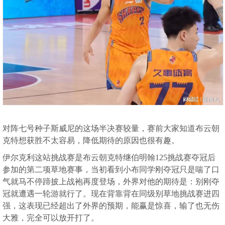
对阵七号种子斯威尼的这场半决赛较量，赛前大家知道布云朝
克特想获胜不太容易，降低期待的原因也很有趣。
伊尔克利这站挑战赛是布云朝克特继伯明翰125挑战赛夺冠后
参加的第二项草地赛事，当初看到小布同学刚夺冠只是喘了口
气就马不停蹄披上战袍再度登场，外界对他的期待是：别刚夺
冠就遭遇一轮游就行了。现在背靠背在同级别草地挑战赛进四
强，这表现已经超出了外界的预期，能赢是惊喜，输了也无伤
大雅，完全可以放开打了。