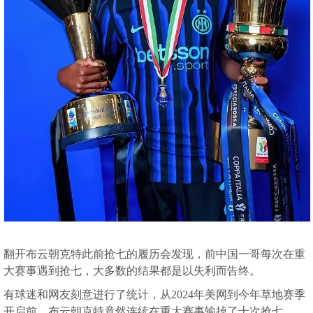
翻开布云朝克特此前抢七的履历会发现，前中国一哥每次在重
大赛事遇到抢七，大多数的结果都是以失利而告终。
有球迷和网友刻意进行了统计，从2024年美网到今年草地赛季
开启前，布云朝克特竟然连续在重大赛事输掉了十次抢七。