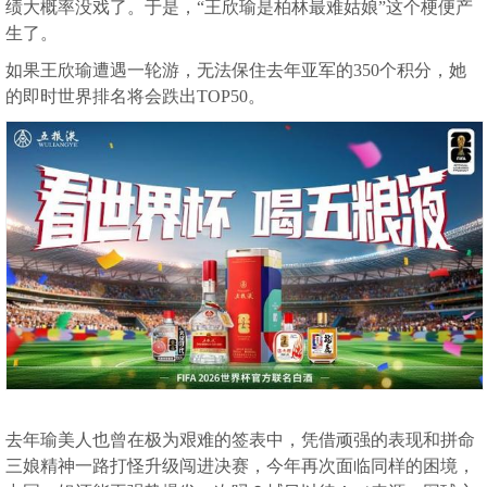
绩大概率没戏了。于是，“王欣瑜是柏林最难姑娘”这个梗便产
生了。
如果王欣瑜遭遇一轮游，无法保住去年亚军的350个积分，她
的即时世界排名将会跌出TOP50。
去年瑜美人也曾在极为艰难的签表中，凭借顽强的表现和拼命
三娘精神一路打怪升级闯进决赛，今年再次面临同样的困境，