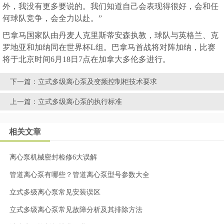
外，我没有更多要说的。我们知道自己会表现得很好，会和任
何球队竞争，会全力以赴。”
巴拿马国家队由丹麦人克里斯蒂安森执教，球队与英格兰、克
罗地亚和加纳同在世界杯L组。巴拿马首战将对阵加纳，比赛
将于北京时间6月18日7点在加拿大多伦多进行。
下一篇：
立式多级离心泵及变频控制柜技术要求
上一篇：
立式多级离心泵的执行标准
相关文章
离心泵机械密封检修6大误解
管道离心泵有哪些？管道离心泵型号参数大全
立式多级离心泵常见安装误区
立式多级离心泵常见故障分析及其排除方法