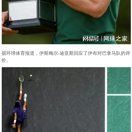
据环球体育报道，伊斯梅尔-迪亚斯回应了伊布对巴拿马队的评
价。