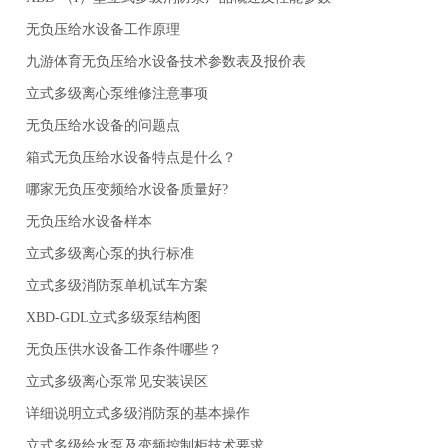
无负压给水设备工作原理
九游体育无负压给水设备技术参数表及报价表
立式多级离心泵维修注意事项
无负压给水设备的问题点
箱式无负压给水设备特点是什么？
哪家无负压变频给水设备质量好?
无负压给水设备样本
立式多级离心泵的执行标准
立式多级消防泵单机试车方案
XBD-GDL立式多级泵结构图
无负压供水设备工作条件哪些？
立式多级离心泵常见安装误区
详细说明立式多级消防泵的基本操作
立式多级给水泵及变频控制柜技术要求