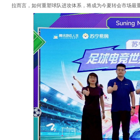
拉而言，如何重塑球队进攻体系，将成为今夏转会市场最