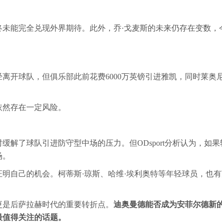
未能完全兑现外界期待。此外，乔·戈麦斯的未来仍存在变数，
。
离开球队，但俱乐部此前花费6000万英镑引进雅凯，同时莱奥
依然存在一定风险。
解了球队引进防守型中场的压力。但ODsport分析认为，如果
场。
明自己的机会。柯蒂斯·琼斯、哈维·埃利奥特等年轻球员，也有
，更是后萨拉赫时代的重要转折点。
迪奥曼德能否成为安菲尔德新
最值得关注的话题。