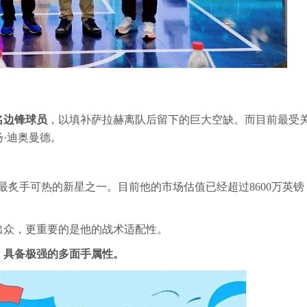
名边锋球员
，以填补萨拉赫离队后留下的巨大空缺。而目前最受
·迪奥曼德。
市场最炙手可热的新星之一。目前他的市场估值已经超过8600万英镑
出众，更重要的是他的战术适配性。
，具备极强的多面手属性。