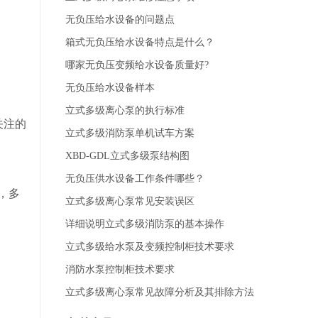
无负压给水设备的问题点
箱式无负压给水设备特点是什么？
哪家无负压变频给水设备质量好?
无负压给水设备样本
立式多级离心泵的执行标准
关注的
立式多级消防泵单机试车方案
XBD-GDL立式多级泵结构图
无负压供水设备工作条件哪些？
，多
立式多级离心泵常见安装误区
详细说明立式多级消防泵的基本操作
立式多级给水泵及变频控制柜技术要求
消防水泵控制柜技术要求
立式多级离心泵常见故障分析及其排除方法