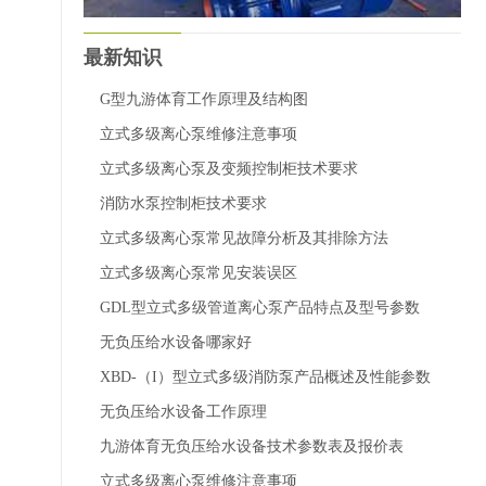
最新知识
G型九游体育工作原理及结构图
立式多级离心泵维修注意事项
立式多级离心泵及变频控制柜技术要求
消防水泵控制柜技术要求
立式多级离心泵常见故障分析及其排除方法
立式多级离心泵常见安装误区
GDL型立式多级管道离心泵产品特点及型号参数
无负压给水设备哪家好
XBD-（I）型立式多级消防泵产品概述及性能参数
无负压给水设备工作原理
九游体育无负压给水设备技术参数表及报价表
立式多级离心泵维修注意事项