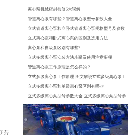
离心泵机械密封检修6大误解
管道离心泵有哪些？管道离心泵型号参数大全
立式管道离心泵和立卧式管道离心泵规格型号及参数
大全
立式离心泵和卧式离心泵的区别及选用方法
离心泵和自吸泵区别有哪些?
立式多级离心泵安装方法步骤及使用注意事项
管道离心泵工作原理是怎么样的？
立式多级离心泵工作原理 图文解说立式多级离心泵工
作原理
立式多级离心泵和单级离心泵区别有哪些
立式多级离心泵型号参数大全 立式多级离心泵型号参
数一览表
伊劳