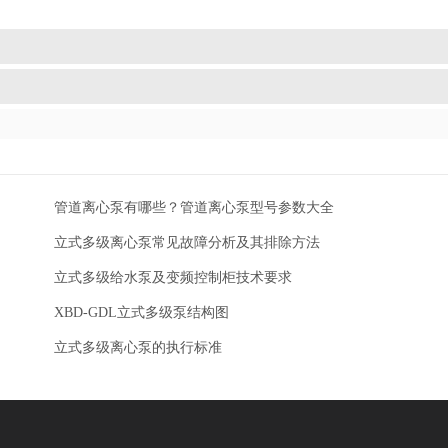
管道离心泵有哪些？管道离心泵型号参数大全
立式多级离心泵常见故障分析及其排除方法
立式多级给水泵及变频控制柜技术要求
XBD-GDL立式多级泵结构图
立式多级离心泵的执行标准