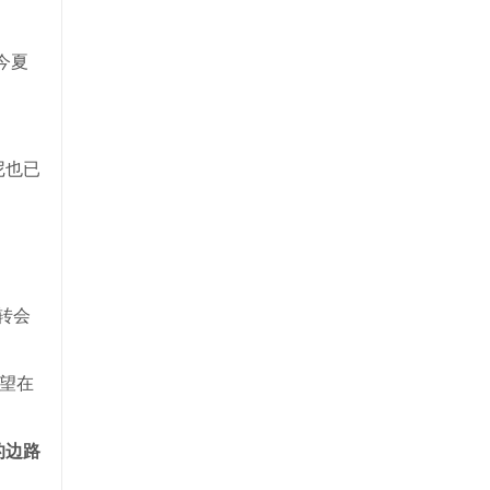
今夏
尼也已
转会
望在
的边路