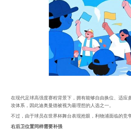
在现代足球高强度赛程背景下，拥有能够自由换位、适应
攻体系，因此迪奥曼德被视为最理想的人选之一。
不过，由于球员在世界杯舞台表现抢眼，利物浦面临的竞
右后卫位置同样需要补强