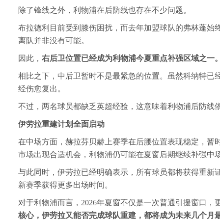
除了锋线之外，利物浦在后防线也存在不少问题。
布拉德利目前受到膝伤困扰，而去年加盟球队的弗林蓬始终
离队并非没有可能。
因此，
右后卫位置已经成为利物浦今夏重点补强区域之一
相比之下，中后卫暂时不是最紧急的位置。虽然科纳特已经
经伤愈复出。
不过，两名球员都缺乏英超经验，这意味着利物浦后防线
伊劳拉重建计划全面启动
在中场方面，赫拉芬贝赫上赛季在后腰位置表现稳定，暂时缓
市场出现合适机会，利物浦仍可能在夏窗后期继续补强中
与此同时，伊劳拉已经明确表示，所有球员都将获得重新证
新赛季获得更多出场时间。
对于利物浦而言，2026年夏窗不仅是一次普通引援窗口
核心，伊劳拉又能否完成球队重建，都将成为未来几个月