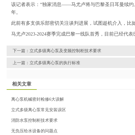
该记者表示：“独家消息——马尤卢将与巴黎圣日耳曼续约
年。
此前有多支俱乐部密切关注谈判进展，试图趁机介入，比
马尤卢2023-2024赛季完成巴黎一线队首秀，目前已经代表
下一篇：
立式多级离心泵及变频控制柜技术要求
上一篇：
立式多级离心泵的执行标准
相关文章
离心泵机械密封检修6大误解
立式多级离心泵常见安装误区
消防水泵控制柜技术要求
无负压给水设备的问题点