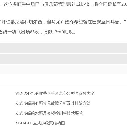
。这位多面手中场已与俱乐部管理层达成协议，将合同延长至203
如拜仁慕尼黑和切尔西，但马尤卢始终希望留在巴黎圣日耳曼。”
巴黎一线队出场85次，贡献13球9助攻。
管道离心泵有哪些？管道离心泵型号参数大全
立式多级离心泵常见故障分析及其排除方法
立式多级给水泵及变频控制柜技术要求
XBD-GDL立式多级泵结构图