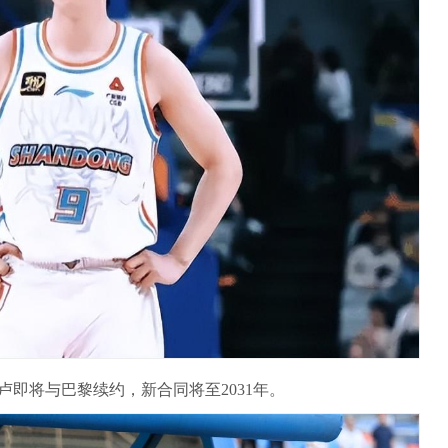
，马尤卢即将与巴黎续约，新合同将至2031年。