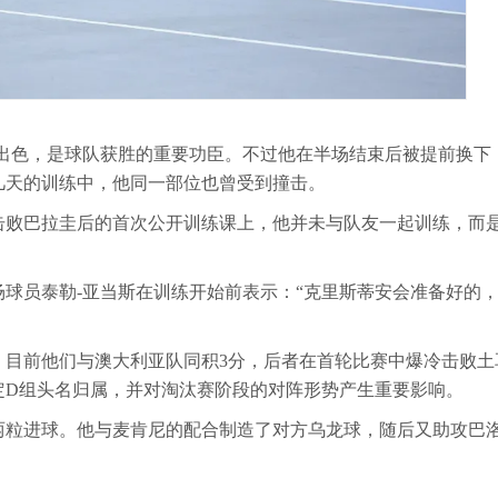
挥出色，是球队获胜的重要功臣。不过他在半场结束后被提前换下
几天的训练中，他同一部位也曾受到撞击。
击败巴拉圭后的首次公开训练课上，他并未与队友一起训练，而
球员泰勒-亚当斯在训练开始前表示：“克里斯蒂安会准备好的
。目前他们与澳大利亚队同积3分，后者在首轮比赛中爆冷击败土
定D组头名归属，并对淘汰赛阶段的对阵形势产生重要影响。
两粒进球。他与麦肯尼的配合制造了对方乌龙球，随后又助攻巴