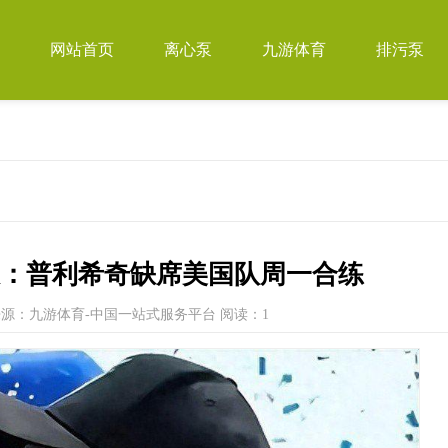
网站首页
离心泵
九游体育
排污泵
：普利希奇缺席美国队周一合练
来源：九游体育-中国一站式服务平台
阅读：1