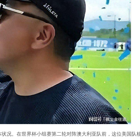
体状况。在世界杯小组赛第二轮对阵澳大利亚队前，这位美国队