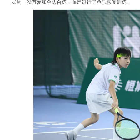
员周一没有参加全队合练，而是进行了单独恢复训练。