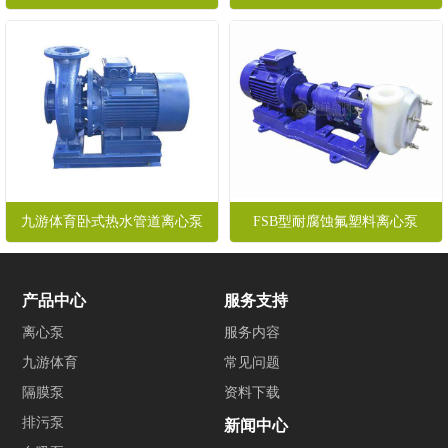
泵
九游体育卧式热水管道离心泵
FSB型耐腐蚀氟塑料离心泵
产品中心
服务支持
离心泵
服务内容
九游体育
常见问题
隔膜泵
资料下载
排污泵
新闻中心