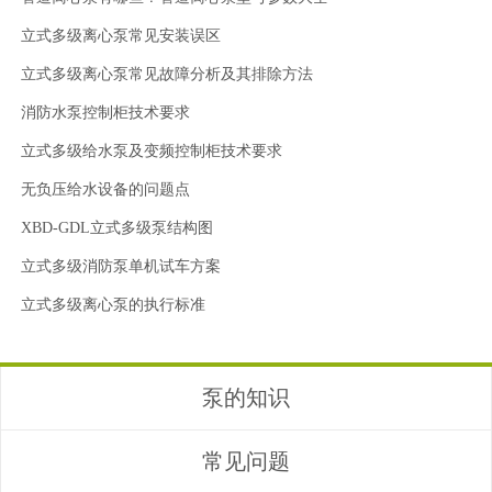
立式多级离心泵常见安装误区
立式多级离心泵常见故障分析及其排除方法
消防水泵控制柜技术要求
立式多级给水泵及变频控制柜技术要求
无负压给水设备的问题点
XBD-GDL立式多级泵结构图
立式多级消防泵单机试车方案
立式多级离心泵的执行标准
泵的知识
常见问题